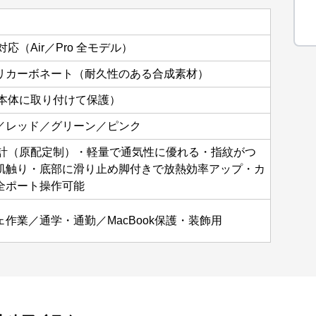
対応（Air／Pro 全モデル）
リカーボネート（耐久性のある合成素材）
ok本体に取り付けて保護）
／レッド／グリーン／ピンク
用設計（原配定制）・軽量で通気性に優れる・指紋がつ
肌触り・底部に滑り止め脚付きで放熱効率アップ・カ
全ポート操作可能
作業／通学・通勤／MacBook保護・装飾用