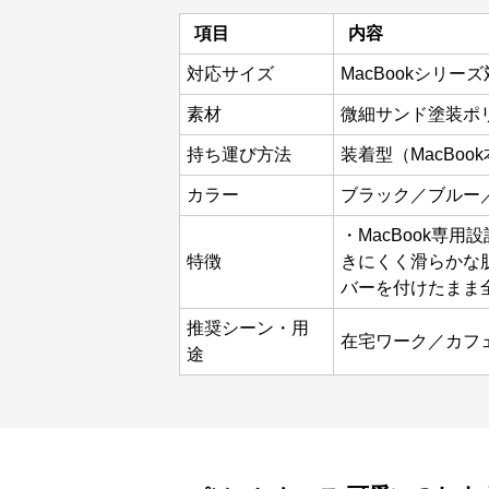
項目
内容
対応サイズ
MacBookシリーズ
素材
微細サンド塗装ポ
持ち運び方法
装着型（MacBo
カラー
ブラック／ブルー
・MacBook専
特徴
きにくく滑らかな
バーを付けたまま
推奨シーン・用
在宅ワーク／カフェ
途