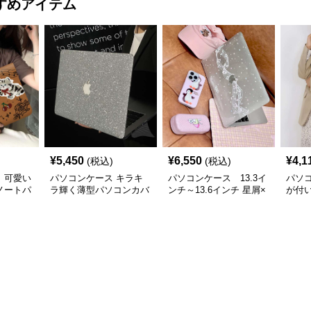
すめアイテム
¥
5,450
¥
6,550
¥
4,1
(税込)
(税込)
 可愛い
パソコンケース キラキ
パソコンケース 13.3イ
パソ
ノートパ
ラ輝く薄型パソコンカバ
ンチ～13.6インチ 星屑×
が付
ー
音符ファンタジーデザイ
防水
ンパソコンケース 日常
ンケ
使い カジュアル 個性派