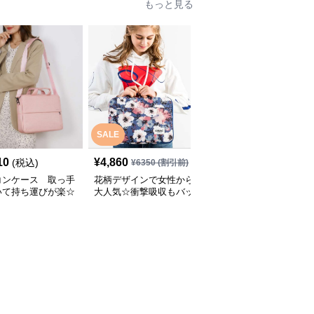
もっと見る
SALE
SALE
10
¥
4,860
¥
3,940
(税込)
¥
6350
(割引前)
¥
5330
(割引前)
コンケース 取っ手
花柄デザインで女性から
パソコンケース 11イン
いて持ち運びが楽☆
大人気☆衝撃吸収もバッ
チ～15.6インチ チェッ
機能もついたパソコ
チリな取っ手付きのパソ
ー柄フラワーモチーフキ
ース
コンケース
ャリーオン対応パソコン
ケース 旅行 通勤 日常使
い