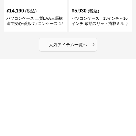
¥
14,190
¥
5,930
(税込)
(税込)
パソコンケース 上質EVA三層構
パソコンケース 13インチ～16
造で安心保護パソコンケース 17
インチ 放熱スリット搭載ミルキ
インチ対応 ビジネス 通勤 出張
ータッチプロテクトパソコンケ
カフェ作業
ース
›
人気アイテム一覧へ