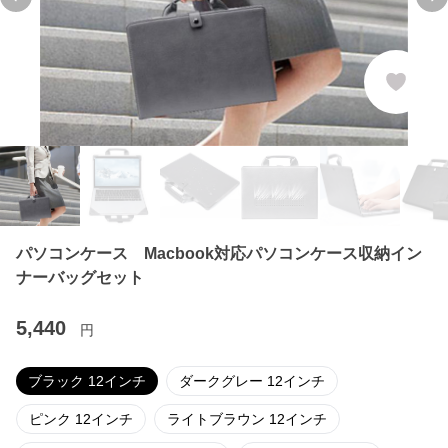
Previous slide
Ne
パソコンケース Macbook対応パソコンケース収納イン
ナーバッグセット
5,440
円
ブラック 12インチ
ダークグレー 12インチ
ピンク 12インチ
ライトブラウン 12インチ