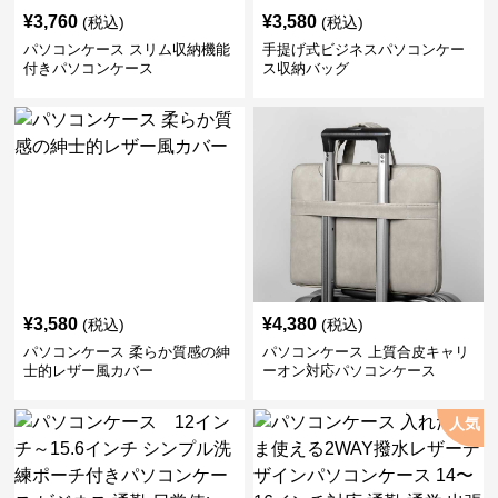
¥
3,760
¥
3,580
(税込)
(税込)
パソコンケース スリム収納機能
手提げ式ビジネスパソコンケー
付きパソコンケース
ス収納バッグ
¥
3,580
¥
4,380
(税込)
(税込)
パソコンケース 柔らか質感の紳
パソコンケース 上質合皮キャリ
士的レザー風カバー
ーオン対応パソコンケース
人気