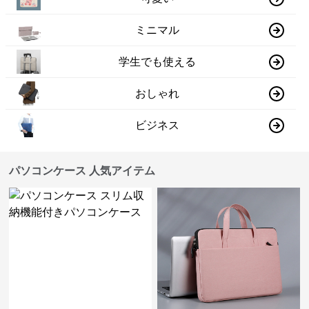
ミニマル
学生でも使える
おしゃれ
ビジネス
パソコンケース 人気アイテム