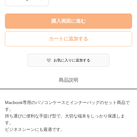
購入画面に進む
カートに追加する
お気に入りに追加する
商品説明
Macbook専用のパソコンケースとインナーバッグのセット商品で
す。
持ち運びに便利な手提げ型で、大切な端末をしっかり保護しま
す。
ビジネスシーンにも最適です。