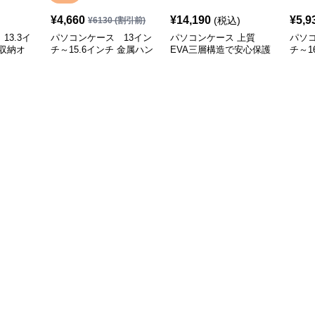
¥
4,660
¥
14,190
¥
5,9
(税込)
¥
6130
(割引前)
13.3イ
パソコンケース 13イン
パソコンケース 上質
パソコ
収納オ
チ～15.6インチ 金属ハン
EVA三層構造で安心保護
チ～1
ソコンケ
ドル付き革製ポーチセッ
パソコンケース 17イン
ット
会議 在宅
トパソコンケース ビジ
チ対応 ビジネス 通勤 出
プロ
ネス 通勤 商談
張 カフェ作業
ス