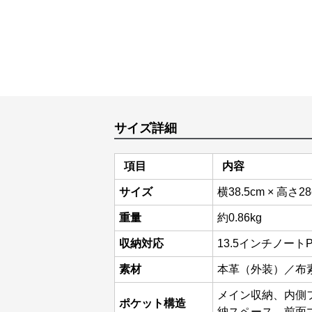
サイズ詳細
項目
内容
サイズ
横38.5cm × 高さ2
重量
約0.86kg
収納対応
13.5インチノー
素材
本革（外装）／布
メイン収納、内側
ポケット構造
納スペース、前面