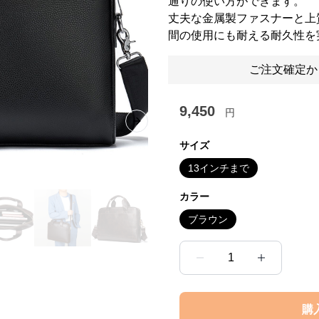
通りの使い方ができます。
丈夫な金属製ファスナーと上
間の使用にも耐える耐久性を
ご注文確定か
9,450
円
Next slide
サイズ
13インチまで
カラー
ブラウン
1
購