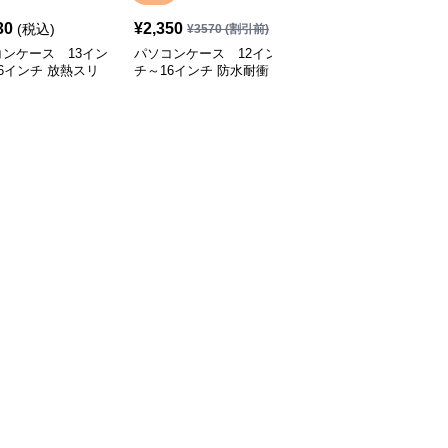
30
¥
2,350
¥
12,930
(税込)
(税込)
¥
3570
(割引前)
ンケース 13イン
パソコンケース 12イン
パソコンケース EVA三
6インチ 放熱スリ
チ～16インチ 防水耐衝
層構造で衝撃に強いパソ
搭載ミルキータッチ
撃スリムポーチ付きパソ
コンケース 13.3インチ
テクトパソコンケー
コンケース ビジネス 通
応 通勤 通学 カフェ作業
勤 日常使い