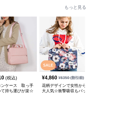
もっと見る
SALE
SALE
10
¥
4,860
¥
3,940
(税込)
¥
6350
(割引前)
¥
5330
(割引前)
コンケース 取っ手
花柄デザインで女性から
パソコンケース 11イン
いて持ち運びが楽☆
大人気☆衝撃吸収もバッ
チ～15.6インチ チェッ
機能もついたパソコ
チリな取っ手付きのパソ
ー柄フラワーモチーフキ
ース
コンケース
ャリーオン対応パソコン
ケース 旅行 通勤 日常使
い