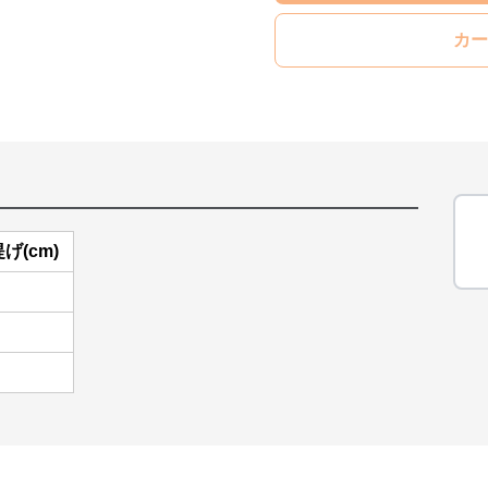
カー
げ(cm)