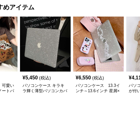
すめアイテム
¥
5,450
¥
6,550
¥
4,1
(税込)
(税込)
 可愛い
パソコンケース キラキ
パソコンケース 13.3イ
パソ
ノートパ
ラ輝く薄型パソコンカバ
ンチ～13.6インチ 星屑×
が付
ー
音符ファンタジーデザイ
防水
ンパソコンケース 日常
ンケ
使い カジュアル 個性派