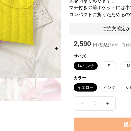
学を明るく彩ります。
マチ付きの前ポケットには小
コンパクトに折りたためるの
ご注文確定か
2,590
円 (税込)
3,830
円 (
Next slide
サイズ
14インチ
S
M
カラー
イエロー
ピンク
シ
1
購