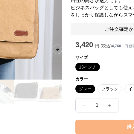
用性の高さが魅力です。
ビジネスバッグとしても使え
をしっかり保護しながらスマ
ご注文確定か
3,420
円 (税込)
4,760
円 (
Next slide
サイズ
13インチ
カラー
グレー
ブラック
イ
1
購