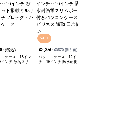
SALE
30
¥
2,350
¥
12,930
(税込)
(税込)
¥
3570
(割引前)
ンケース 13イン
パソコンケース 12イン
パソコンケース EVA三
6インチ 放熱スリ
チ～16インチ 防水耐衝
層構造で衝撃に強いパソ
搭載ミルキータッチ
撃スリムポーチ付きパソ
コンケース 13.3インチ
テクトパソコンケー
コンケース ビジネス 通
応 通勤 通学 カフェ作業
勤 日常使い