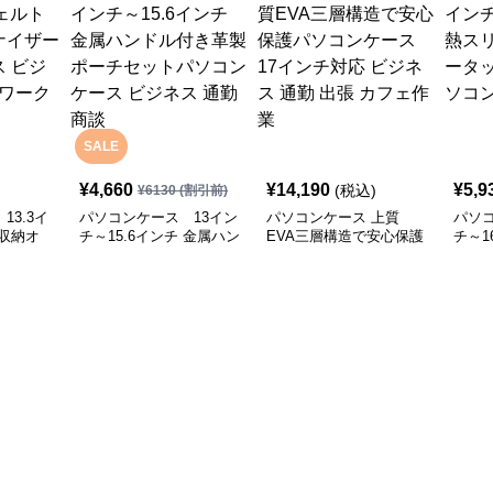
SALE
¥
4,660
¥
14,190
¥
5,9
(税込)
¥
6130
(割引前)
13.3イ
パソコンケース 13イン
パソコンケース 上質
パソコ
収納オ
チ～15.6インチ 金属ハン
EVA三層構造で安心保護
チ～1
ソコンケ
ドル付き革製ポーチセッ
パソコンケース 17イン
ット
会議 在宅
トパソコンケース ビジ
チ対応 ビジネス 通勤 出
プロ
ネス 通勤 商談
張 カフェ作業
ス