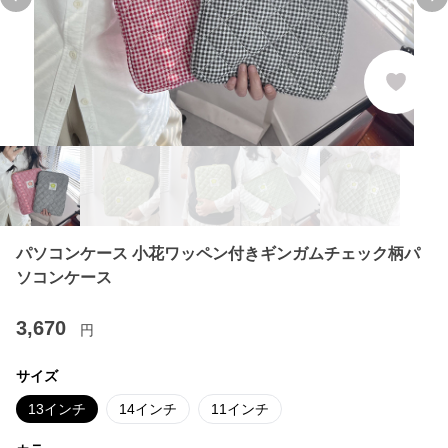
Previous slide
Ne
パソコンケース 小花ワッペン付きギンガムチェック柄パ
ソコンケース
3,670
円
サイズ
13インチ
14インチ
11インチ