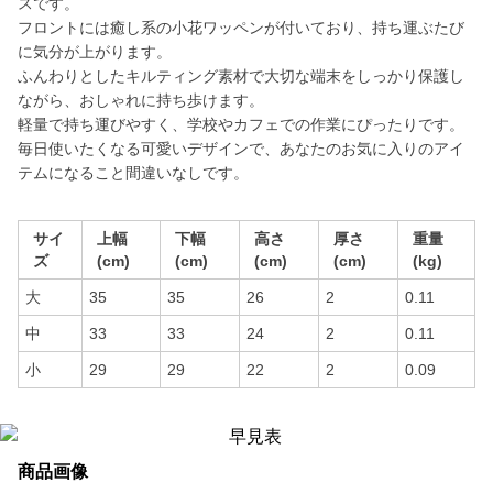
スです。
フロントには癒し系の小花ワッペンが付いており、持ち運ぶたび
に気分が上がります。
ふんわりとしたキルティング素材で大切な端末をしっかり保護し
ながら、おしゃれに持ち歩けます。
軽量で持ち運びやすく、学校やカフェでの作業にぴったりです。
毎日使いたくなる可愛いデザインで、あなたのお気に入りのアイ
テムになること間違いなしです。
サイ
上幅
下幅
高さ
厚さ
重量
ズ
(cm)
(cm)
(cm)
(cm)
(kg)
大
35
35
26
2
0.11
中
33
33
24
2
0.11
小
29
29
22
2
0.09
商品画像