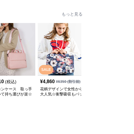
もっと見る
SALE
SALE
10
¥
4,860
¥
3,940
(税込)
¥
6350
(割引前)
¥
5330
(割引前)
コンケース 取っ手
花柄デザインで女性から
パソコンケース 11イン
いて持ち運びが楽☆
大人気☆衝撃吸収もバッ
チ～15.6インチ チェッ
機能もついたパソコ
チリな取っ手付きのパソ
ー柄フラワーモチーフキ
ース
コンケース
ャリーオン対応パソコン
ケース 旅行 通勤 日常使
い