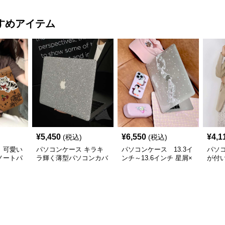
すめアイテム
¥
5,450
¥
6,550
¥
4,1
(税込)
(税込)
 可愛い
パソコンケース キラキ
パソコンケース 13.3イ
パソ
ノートパ
ラ輝く薄型パソコンカバ
ンチ～13.6インチ 星屑×
が付
ー
音符ファンタジーデザイ
防水
ンパソコンケース 日常
ンケ
使い カジュアル 個性派