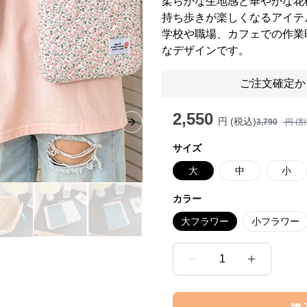
柔らかな生地感と華やかな花
持ち歩きが楽しくなるアイテ
学校や職場、カフェでの作業
なデザインです。
ご注文確定か
2,550
円 (税込)
3,790
円 (
Next slide
サイズ
大
中
小
カラー
大フラワー
小フラワー
1