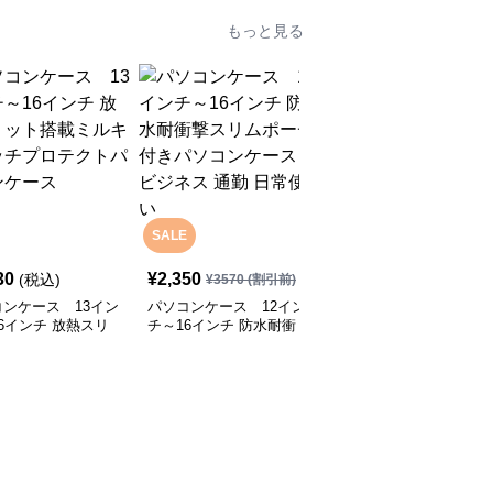
もっと見る
SALE
30
¥
2,350
¥
12,930
(税込)
(税込)
¥
3570
(割引前)
ンケース 13イン
パソコンケース 12イン
パソコンケース EVA三
6インチ 放熱スリ
チ～16インチ 防水耐衝
層構造で衝撃に強いパソ
搭載ミルキータッチ
撃スリムポーチ付きパソ
コンケース 13.3インチ
テクトパソコンケー
コンケース ビジネス 通
応 通勤 通学 カフェ作業
勤 日常使い