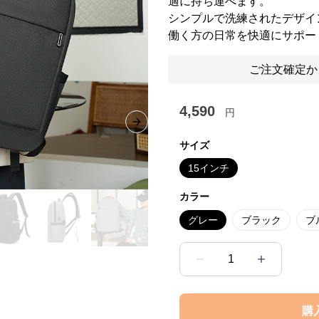
適に持ち運べます。
シンプルで洗練されたデザイ
働く方の日常を快適にサポー
ご注文確定か
4,590
円
Next slide
サイズ
15インチ
カラー
グレー
ブラック
ブ
1
購