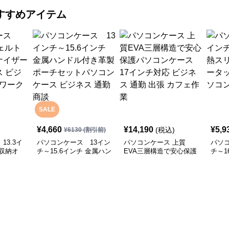
すすめアイテム
SALE
¥
4,660
¥
14,190
¥
5,9
(税込)
¥
6130
(割引前)
13.3イ
パソコンケース 13イン
パソコンケース 上質
パソコ
収納オ
チ～15.6インチ 金属ハン
EVA三層構造で安心保護
チ～1
ソコンケ
ドル付き革製ポーチセッ
パソコンケース 17イン
ット
会議 在宅
トパソコンケース ビジ
チ対応 ビジネス 通勤 出
プロ
ネス 通勤 商談
張 カフェ作業
ス