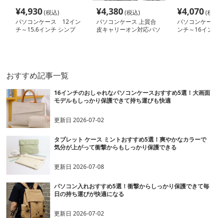
¥
4,930
¥
4,380
¥
4,070
(税込)
(税込)
(税込
パソコンケース 12イン
パソコンケース 上質合
パソコンケース 
チ～15.6インチ シンプ
皮キャリーオン対応パソ
ンチ～16インチ
ル洗練ポーチ付きパソコ
コンケース
なく可愛いシン
ンケース ビジネス 通勤
インパソコンケ
日常使い
ジネス 通勤 日
おすすめ記事一覧
16インチのおしゃれなパソコンケースおすすめ5選！大画面
モデルもしっかり保護できて持ち運びも快適
更新日
2026-07-02
タブレット ケース ミントおすすめ5選！爽やかなカラーで
気分が上がって衝撃からもしっかり保護できる
更新日
2026-07-08
パソコン入れおすすめ5選！衝撃からしっかり保護できて毎
日の持ち運びが快適になる
更新日
2026-07-02