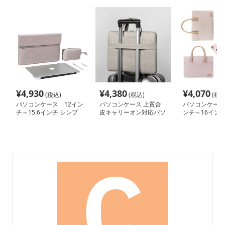
¥
4,930
¥
4,380
¥
4,070
(税込)
(税込)
(税込
パソコンケース 12イン
パソコンケース 上質合
パソコンケース 
チ～15.6インチ シンプ
皮キャリーオン対応パソ
ンチ～16インチ
ル洗練ポーチ付きパソコ
コンケース
なく可愛いシン
ンケース ビジネス 通勤
インパソコンケ
日常使い
ジネス 通勤 日