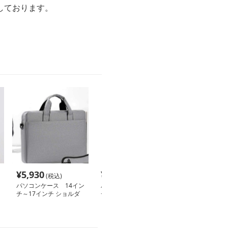
しております。
¥
5,930
¥
5,010
¥
3,570
(税込)
(税込)
(税込
パソコンケース 14イン
パソコンケース 13イン
パソコンケース
チ～17インチ ショルダ
チ～15.6インチ 和紙調
ャリーバッグ 
ーストラップ付き多収納
エコ素材スリムパソコン
工 ビジネスバ
パソコンケース 通勤 出
ケース ビジネス 通勤 日
ても◎ 13イン
張 日常使い
常使い
インチに対応