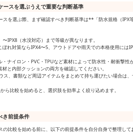
水ケースを選ぶうえで重要な判断基準
ースを選ぶ際、まず確認すべき判断基準は**「防水規格（IPX
水）〜IPX8（水没対応）まで等級が異なります。
ぼれ対策ならIPX4〜5、アウトドアや雨天での本格使用にはI
ル・ナイロン・PVC・TPUなど素材によって防水性・耐衝撃性
素材と内部クッションの両方を確認してください。
マウス、書類など周辺アイテムをまとめて持ち運びたい場合は、
てから比較を始めると、選択肢を効率よく絞り込めます。
べき前提条件
ースの比較を始める前に、以下の前提条件を自分自身で整理して