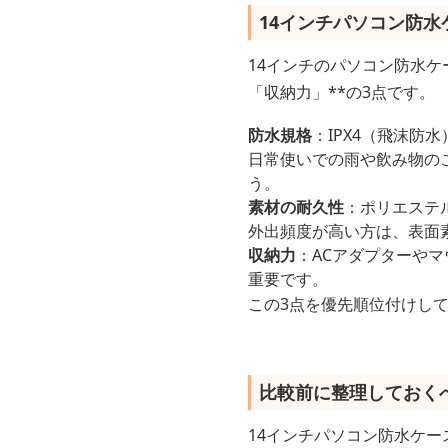
14インチパソコン防
14インチのパソコン防水ケ
「収納力」**の3点です。
防水規格
：IPX4（飛沫防
日常使いでの雨や飲み物のこ
う。
素材の耐久性
：ポリエステ
外出頻度が高い方は、表面
収納力
：ACアダプターや
重要です。
この3点を優先順位付けし
比較前に整理しておく
14インチパソコン防水ケ