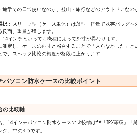
・通学での日常使いなのか、登山・旅行などのアウトドアなの
選択
：スリーブ型（ケース単体）は薄型・軽量で既存バッグへ
る反面、重量が増します。
：14インチといっても機種によって外寸が異なります。
に測定し、ケースの内寸と照合することで「入らなかった」と
とで、スペック比較の精度が格段に上がります。
ンチパソコン防水ケースの比較ポイント
合の比較軸
、14インチパソコン防水ケースの比較軸は**「IPX等級」
グ」**の3つです。