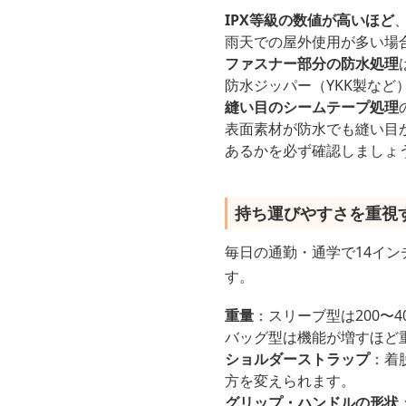
IPX等級の数値が高いほど
雨天での屋外使用が多い場合
ファスナー部分の防水処理
防水ジッパー（YKK製な
縫い目のシームテープ処理
表面素材が防水でも縫い目
あるかを必ず確認しましょ
持ち運びやすさを重視
毎日の通勤・通学で14イ
す。
重量
：スリーブ型は200〜4
バッグ型は機能が増すほど
ショルダーストラップ
：着
方を変えられます。
グリップ・ハンドルの形状