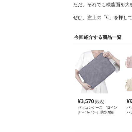
ただ、それでも機能面を大
ぜひ、左上の「C」を押し
今回紹介する商品一覧
¥
3,570
¥
(税込)
パソコンケース 12イン
パ
チ～16インチ 防水耐衝
パ
撃スリムポーチ付きパソ
チ
コンケース ビジネス 通
勤 日常使い