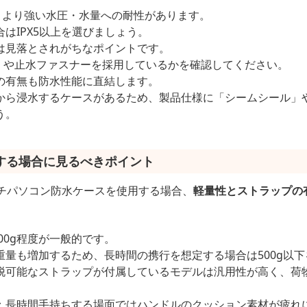
、より強い水圧・水量への耐性があります。
はIPX5以上を選びましょう。
は見落とされがちなポイントです。
ど）や止水ファスナーを採用しているかを確認してください。
の有無も防水性能に直結します。
から浸水するケースがあるため、製品仕様に「シームシール」
う。
する場合に見るべきポイント
ンチパソコン防水ケースを使用する場合、
軽量性とストラップの
00g程度が一般的です。
重量も増加するため、長時間の携行を想定する場合は500g以
脱可能なストラップが付属しているモデルは汎用性が高く、荷
：長時間手持ちする場面ではハンドルのクッション素材が疲れ