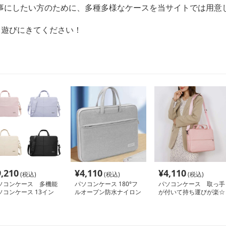
事にしたい方のために、多種多様なケースを当サイトでは用意
て遊びにきてください！
9,210
¥
4,110
¥
4,110
(税込)
(税込)
(税込)
ソコンケース 多機能
パソコンケース 180°フ
パソコンケース 取っ手
ソコンケース 13イン
ルオープン防水ナイロン
が付いて持ち運びが楽☆
 防水軽量
パソコンケース 11〜16
防水機能もついたパソコ
インチ対応 通勤 大学生
ンケース
活