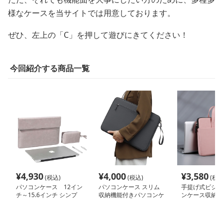
様なケースを当サイトでは用意しております。
ぜひ、左上の「C」を押して遊びにきてください！
今回紹介する商品一覧
¥
4,930
¥
4,000
¥
3,580
(税込)
(税込)
(税込
パソコンケース 12イン
パソコンケース スリム
手提げ式ビジネ
チ～15.6インチ シンプ
収納機能付きパソコンケ
ンケース収納バ
ル洗練ポーチ付きパソコ
ース
ンケース ビジネス 通勤
日常使い