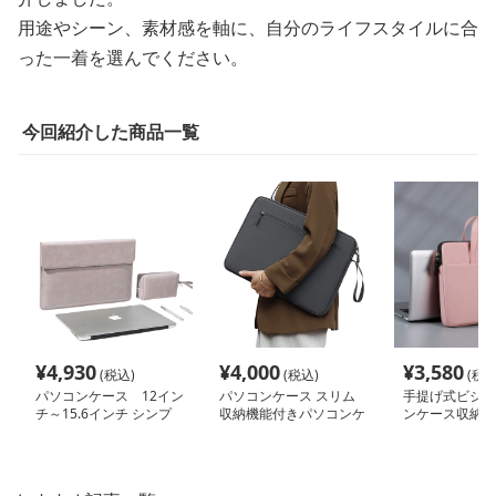
用途やシーン、素材感を軸に、自分のライフスタイルに合
った一着を選んでください。
今回紹介した商品一覧
¥
4,930
¥
4,000
¥
3,580
(税込)
(税込)
(税込
パソコンケース 12イン
パソコンケース スリム
手提げ式ビジネ
チ～15.6インチ シンプ
収納機能付きパソコンケ
ンケース収納バ
ル洗練ポーチ付きパソコ
ース
ンケース ビジネス 通勤
日常使い