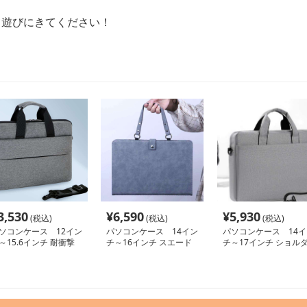
て遊びにきてください！
3,530
¥
6,590
¥
5,930
(税込)
(税込)
(税込)
ソコンケース 12イン
パソコンケース 14イン
パソコンケース 14イ
～15.6インチ 耐衝撃
チ～16インチ スエード
チ～17インチ ショル
ョルダー対応多収納パ
風上質素材ハンドル付き
ーストラップ付き多収
コンケース ビジネス
パソコンケース ビジネ
パソコンケース 通勤 
勤 出張
ス 通勤 日常使い
張 日常使い