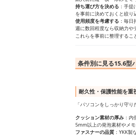
持ち運び方を決める
：手提
を事前に決めておくと絞り
使用頻度を考慮する
：毎日
週に数回程度なら収納力や
これらを事前に整理すること
条件別に見る15.6
耐久性・保護性能を重
「パソコンをしっかり守りた
クッション素材の厚み
：内
5mm以上の発泡素材やメ
ファスナーの品質
：YKK