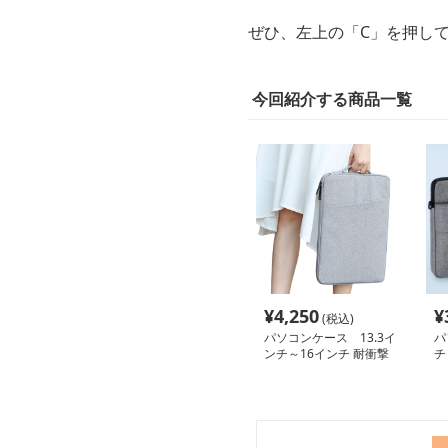
ぜひ、左上の「C」を押し
今回紹介する商品一覧
¥
4,250
¥
(税込)
パソコンケース 13.3イ
パ
ンチ～16インチ 耐衝撃
チ
スリムサイドポケット付
シ
きパソコンケース ビジ
ソ
ネス 通勤 日常使い
通