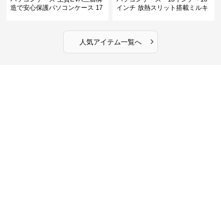
造で安心保護パソコンケース 17
インチ 放熱スリット搭載ミルキ
インチ対応 ビジネス 通勤 出張
ータッチプロテクトパソコンケ
カフェ作業
ース
›
人気アイテム一覧へ