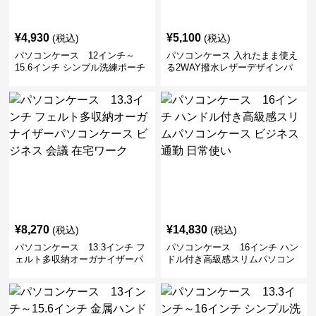
¥
4,930
¥
5,100
(税込)
(税込)
パソコンケース 12インチ～
パソコンケース 入れたまま使え
15.6インチ シンプル洗練ポーチ
る2WAY撥水レザーデザインパ
付きパソコンケース ビジネス 通
ソコンケース 14〜16インチ対応
勤 日常使い
通勤 通学 出張 リモートワーク
¥
8,270
¥
14,830
(税込)
(税込)
パソコンケース 13.3インチ フ
パソコンケース 16インチ ハン
ェルト多収納オーガナイザーパ
ドル付き高級感スリムパソコン
ソコンケース ビジネス 会議 在
ケース ビジネス 通勤 日常使い
宅ワーク