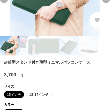
Previous slide
Ne
封筒型スタンド付き薄型ミニマルパソコンケース
3,700
円
サイズ
15インチ
13-14インチ
カラー