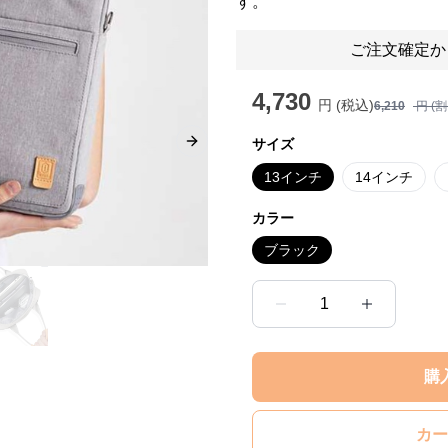
す。
ご注文確定か
4,730
円 (税込)
6,210
円 (
サイズ
Next slide
13インチ
14インチ
カラー
ブラック
1
購
カー