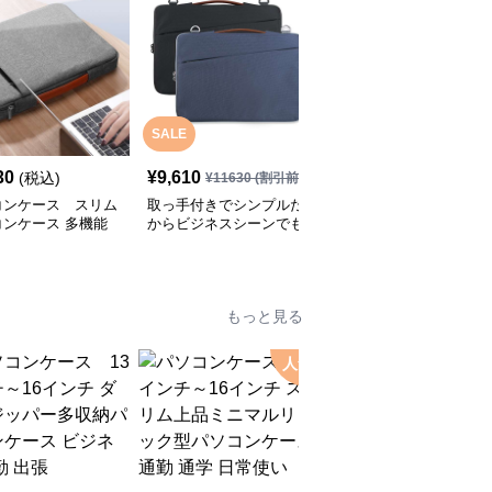
SALE
SALE
30
¥
9,610
¥
6,330
(税込)
¥
11630
(割引前)
¥
7990
(割引前)
コンケース スリム
取っ手付きでシンプルだ
パソコンケース A4トー
コンケース 多機能
からビジネスシーンでも
トバッグに入るパソコン
で使いやすい
使いやすいパソコンケー
ケース
ス
もっと見る
人気