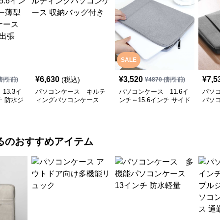
SALE
¥
6,630
¥
3,520
¥
7,5
(税込)
割引前)
¥
4870
(割引前)
13.3イ
パソコンケース キルテ
パソコンケース 11.6イ
パソ
チ 防水ジ
ィングパソコンケース
ンチ～15.6インチ サイド
パソ
パソコン
収納バッグ付き
ポケット付きスリム軽量
収納
 通勤 出
パソコンケース ビジネ
ス 通勤 カフェ作業
る
のおすすめアイテム