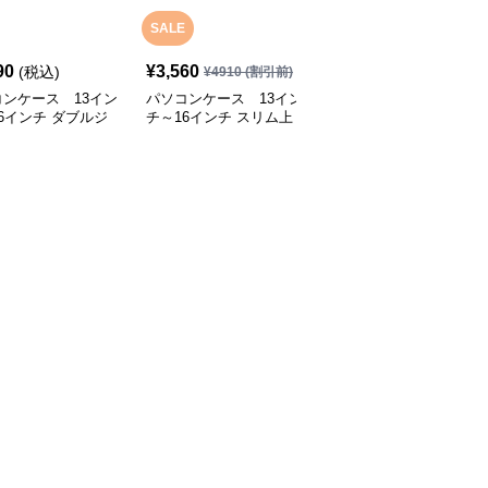
SALE
90
¥
3,560
¥
5,750
(税込)
(税込)
¥
4910
(割引前)
ンケース 13イン
パソコンケース 13イン
パソコンケース 多機能
6インチ ダブルジ
チ～16インチ スリム上
防水メッセンジャーバッ
ー多収納パソコンケ
品ミニマルリュック型パ
グ型パソコンケース
ビジネス 通勤 出張
ソコンケース 通勤 通学
日常使い