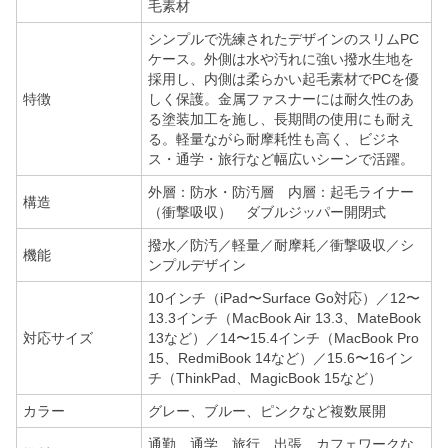
毛素材
シンプルで洗練されたデザインのスリムPC
ケース。外側は水や汚れに強い撥水生地を
採用し、内側は柔らかい起毛素材でPCを優
特徴
しく保護。金属ファスナーには耐久性のあ
る塗装加工を施し、長期間の使用にも耐え
る。軽量ながら耐摩耗性も高く、ビジネ
ス・通学・旅行など幅広いシーンで活躍。
外層：防水・防汚層 内層：起毛ライナー
構造
（衝撃吸収） ダブルジッパー開閉式
撥水／防汚／軽量／耐摩耗／衝撃吸収／シ
機能
ンプルデザイン
10インチ（iPad〜Surface Go対応）／12〜
13.3インチ（MacBook Air 13.3、MateBook
対応サイズ
13など）／14〜15.4インチ（MacBook Pro
15、RedmiBook 14など）／15.6〜16イン
チ（ThinkPad、MagicBook 15など）
カラー
グレー、ブルー、ピンクなど複数展開
通勤、通学、旅行、出張、カフェワークな