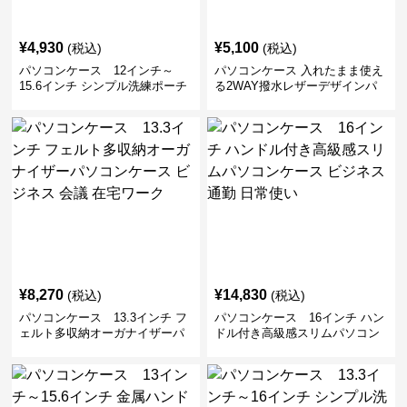
¥
4,930
¥
5,100
(税込)
(税込)
パソコンケース 12インチ～
パソコンケース 入れたまま使え
15.6インチ シンプル洗練ポーチ
る2WAY撥水レザーデザインパ
付きパソコンケース ビジネス 通
ソコンケース 14〜16インチ対応
勤 日常使い
通勤 通学 出張 リモートワーク
¥
8,270
¥
14,830
(税込)
(税込)
パソコンケース 13.3インチ フ
パソコンケース 16インチ ハン
ェルト多収納オーガナイザーパ
ドル付き高級感スリムパソコン
ソコンケース ビジネス 会議 在
ケース ビジネス 通勤 日常使い
宅ワーク