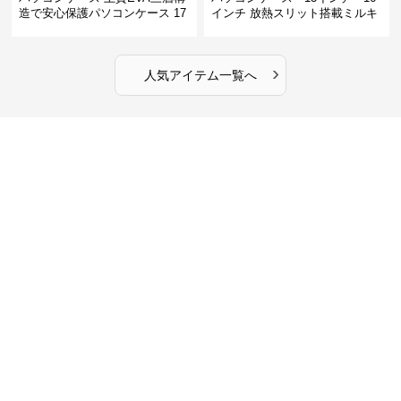
造で安心保護パソコンケース 17
インチ 放熱スリット搭載ミルキ
インチ対応 ビジネス 通勤 出張
ータッチプロテクトパソコンケ
カフェ作業
ース
›
人気アイテム一覧へ