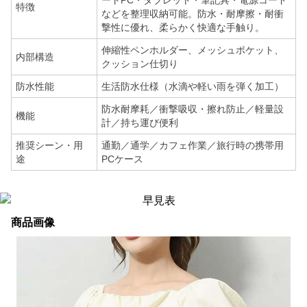
ートPC・タブレット・筆記具・電源コード
特徴
などを整理収納可能。防水・耐摩擦・耐衝
撃性に優れ、柔らかく快適な手触り。
伸縮性ペンホルダー、メッシュポケット、
内部構造
クッション仕切り
防水性能
生活防水仕様（水滴や軽い雨を弾く加工）
防水耐摩耗／衝撃吸収・擦れ防止／軽量設
機能
計／持ち運び便利
推奨シーン・用
通勤／通学／カフェ作業／旅行時の携帯用
途
PCケース
商品画像