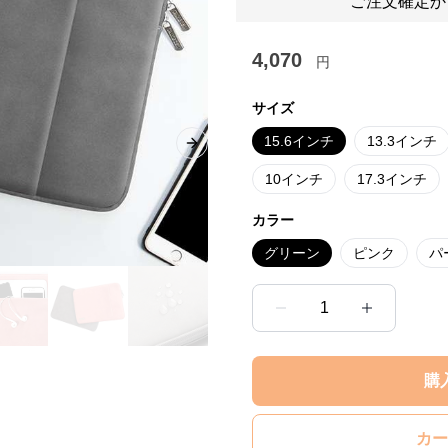
ご注文確定か
4,070
円
サイズ
15.6インチ
13.3インチ
Next slide
10インチ
17.3インチ
カラー
グリーン
ピンク
パ
1
購
カー