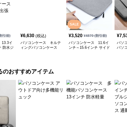
SALE
¥
6,630
¥
3,520
¥
7,5
(税込)
割引前)
¥
4870
(割引前)
13.3イ
パソコンケース キルテ
パソコンケース 11.6イ
パソ
チ 防水ジ
ィングパソコンケース
ンチ～15.6インチ サイド
パソ
パソコン
収納バッグ付き
ポケット付きスリム軽量
収納
 通勤 出
パソコンケース ビジネ
ス 通勤 カフェ作業
る
のおすすめアイテム