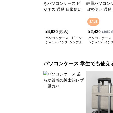
SALE
¥
4,930
¥
2,430
(税込)
¥
3650
(
パソコンケース 12イン
パソコンケース 
チ～15.6インチ シンプル
ンチ～15.6イン
洗練ポーチ付きパソコン
ッパー薄型軽量
ケース ビジネス 通勤 日
ケース 日常使い
常使い
張
パソコンケース
学生でも使え