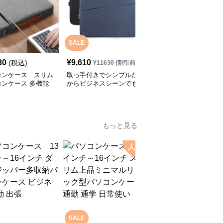
SALE
SALE
30
¥
9,610
¥
6,330
(税込)
¥
11630
(割引前)
¥
7990
(割引前)
コンケース スリム
取っ手付きでシンプルだ
パソコンケース A4トー
コンケース 多機能
からビジネスシーンでも
トバッグに入るパソコン
で使いやすい
使いやすいパソコンケー
ケース
ス
もっと見る
人気
SALE