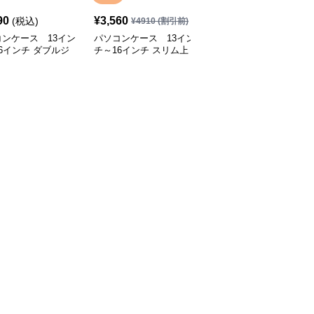
90
¥
3,560
¥
5,750
(税込)
(税込)
¥
4910
(割引前)
ンケース 13イン
パソコンケース 13イン
パソコンケース 多機能
6インチ ダブルジ
チ～16インチ スリム上
防水メッセンジャーバッ
ー多収納パソコンケ
品ミニマルリュック型パ
グ型パソコンケース
ビジネス 通勤 出張
ソコンケース 通勤 通学
日常使い