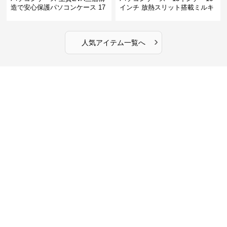
造で安心保護パソコンケース 17
インチ 放熱スリット搭載ミルキ
インチ対応 ビジネス 通勤 出張
ータッチプロテクトパソコンケ
カフェ作業
ース
›
人気アイテム一覧へ