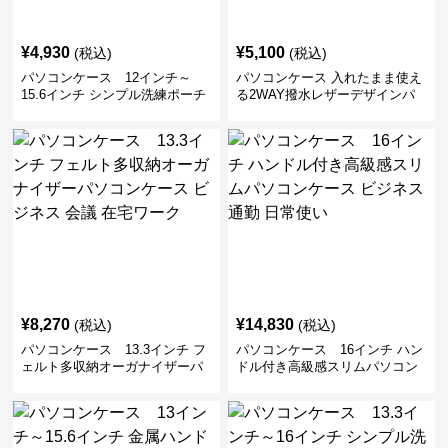
¥
4,930
¥
5,100
(税込)
(税込)
パソコンケース 12インチ～
パソコンケース 入れたまま使え
15.6インチ シンプル洗練ポーチ
る2WAY撥水レザーデザインパ
付きパソコンケース ビジネス 通
ソコンケース 14〜16インチ対応
勤 日常使い
通勤 通学 出張 リモートワーク
¥
8,270
¥
14,830
(税込)
(税込)
パソコンケース 13.3インチ フ
パソコンケース 16インチ ハン
ェルト多収納オーガナイザーパ
ドル付き高級感スリムパソコン
ソコンケース ビジネス 会議 在
ケース ビジネス 通勤 日常使い
宅ワーク