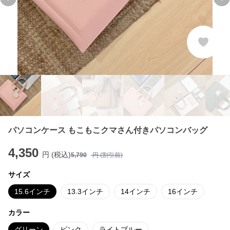
Previous slide
Ne
パソコンケース もこもこクマさん付きパソコンバッグ
4,350
円 (税込)
5,790
円 (割引前)
サイズ
15.6インチ
13.3インチ
14インチ
16インチ
カラー
グリーン
ピンク
ライトブルー