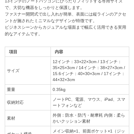
13インチのノートパソコンにぴったりフィットする専用サイズ
で、大切な機器をしっかりと保護します。
ファスナー開閉式で出し入れが簡単、表面には縦ラインのアクセ
ントが施されたミニマルなデザインが特徴です。
ビジネスシーンからカジュアルな場面まで幅広く活用できる実用
的なアイテムです。
項目
内容
12インチ：33×22×3cm / 13インチ：
35×25×3cm / 14インチ：38×27×3cm /
サイズ
15.6インチ：40×30×3cm / 17インチ：
44×32×3cm
重量
0.35kg
ノートPC、電源、マウス、iPad、スマ
収納対応
ートフォンなど
外側：防水・防汚・耐摩耗 内側：柔ら
素材
かいクッション素材
メイン収納×1、前面ポケット×1（ジッ