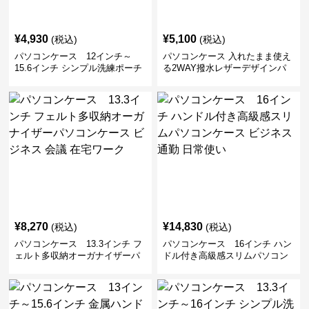
¥
4,930
¥
5,100
(税込)
(税込)
パソコンケース 12インチ～
パソコンケース 入れたまま使え
15.6インチ シンプル洗練ポーチ
る2WAY撥水レザーデザインパ
付きパソコンケース ビジネス 通
ソコンケース 14〜16インチ対応
勤 日常使い
通勤 通学 出張 リモートワーク
¥
8,270
¥
14,830
(税込)
(税込)
パソコンケース 13.3インチ フ
パソコンケース 16インチ ハン
ェルト多収納オーガナイザーパ
ドル付き高級感スリムパソコン
ソコンケース ビジネス 会議 在
ケース ビジネス 通勤 日常使い
宅ワーク