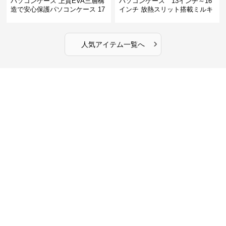
パソコンケース 上質EVA三層構
パソコンケース 13インチ～16
造で安心保護パソコンケース 17
インチ 放熱スリット搭載ミルキ
インチ対応 ビジネス 通勤 出張
ータッチプロテクトパソコンケ
カフェ作業
ース
›
人気アイテム一覧へ