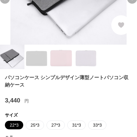
Previous slide
Ne
パソコンケース シンプルデザイン薄型ノートパソコン収
納ケース
3,440
円
サイズ
22*3
25*3
27*3
31*3
33*3