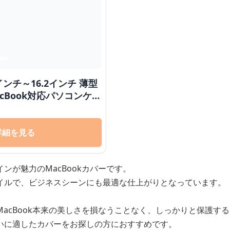
ンチ～16.2インチ 薄型
cBook対応パソコンケー
 日常使い
詳細を見る
ンが魅力のMacBookカバーです。
イルで、ビジネスシーンにも最適な仕上がりとなっています。
acBook本来の美しさを損なうことなく、しっかりと保護す
いに適したカバーをお探しの方におすすめです。