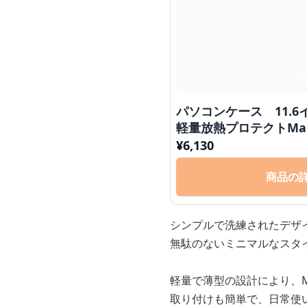
パソコンケース 11.6イ
軽量放熱プロテクトMa
ス ビジネス カフェ作業
¥
6,130
商品の
シンプルで洗練されたデザイ
無駄のないミニマルなスタ
軽量で薄型の設計により、M
取り付けも簡単で、日常使