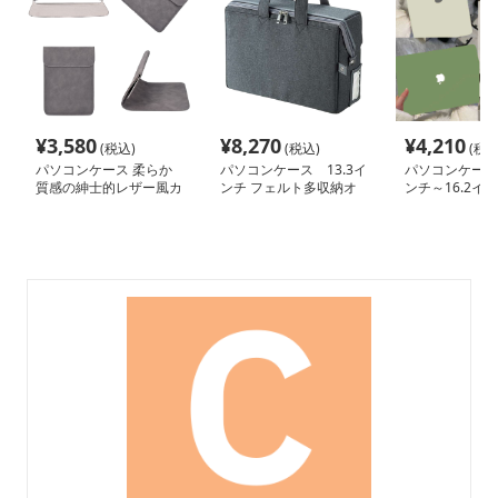
¥
3,580
¥
8,270
¥
4,210
(税込)
(税込)
(税込
パソコンケース 柔らか
パソコンケース 13.3イ
パソコンケース 
質感の紳士的レザー風カ
ンチ フェルト多収納オ
ンチ～16.2イ
バー
ーガナイザーパソコンケ
マット洗練デザ
ース ビジネス 会議 在宅
コンケース 日常
ワーク
勤 カフェ作業