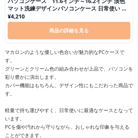
パソコンケース 11.6インチ～16.2インチ 淡色
マット洗練デザインパソコンケース 日常使い 通
勤 カフェ作業
¥
4,210
商品の詳細を見る
マカロンのような優しい色合いが魅力的なPCケースで
す。
グリーンとクリーム色の組み合わせが上品で、パソコンを
彩り豊かに演出します。
カバー機能はもちろん、デザイン性にもこだわった商品で
す。
軽量で持ち運びやすく、日常使いに最適なケースとなって
います。
PCを傷や汚れから守りながら、おしゃれな印象を与える
ことができます。